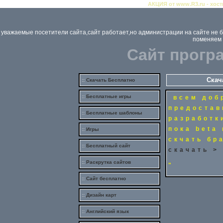
АКЦИЯ от www.R3.ru - хост
уважаемые посетители сайта,сайт работает,но администрации на сайте не бу
поменяем 
Сайт
прогр
Скач
::
Скачать
Бесплатно
::
Бесплатные
игры
всем доб
предостав
::
Бесплатные
шаблоны
разработк
пока beta
::
Игры
скчать бр
::
Бесплатный сайт
скачать
>
::
Раскрутка
сайтов
"
::
Сайт
бесплатно
::
Дизайн карт
::
Английский язык